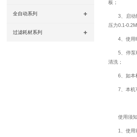
板；
全自动系列
3、启动输
压力0.1-0.
过滤耗材系列
4、使用时
5、停泵时
清洗；
6、如本机
7、本机可
使用须知
1、使用前