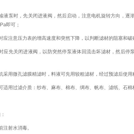
液泵时，先关闭进液阀，然后启动，注意电机旋转方向，逐渐
2MPa即可；
应注意压力表的增高速度和突然下降，以判断滤材的阻塞和破
应先关闭进液阀，以防突然停泵液体回流击坏滤材，然后停泵
采用微孔滤膜精滤时，料液可先用较粗滤材，经过预滤后使用
适用过滤介质：纱布、麻布、棉布、绸布、帆布、滤纸、石棉
：
注射水消毒。