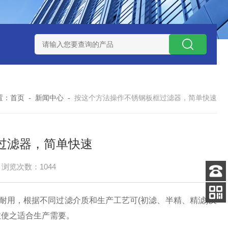
器
325循环水自清洗刷式过滤器
5芯10英寸烧结金属钛棒过滤
置：
首页
-
新闻中心
-
按这个方法操作不锈钢板框过滤器，简单快速
过滤器，简单快速
浏览次数：1044
客服
电话
经久耐用，根据不同过滤介质和生产工艺可(初滤、半精、精滤)及
扫码
数使之适合生产需要。
加微信