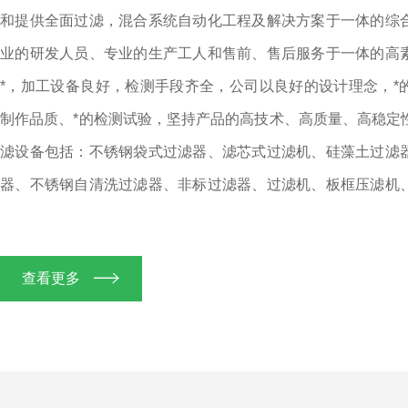
和提供全面过滤，混合系统自动化工程及解决方案于一体的综
业的研发人员、专业的生产工人和售前、售后服务于一体的高
*，加工设备良好，检测手段齐全，公司以良好的设计理念，*
制作品质、*的检测试验，坚持产品的高技术、高质量、高稳
滤设备包括：不锈钢袋式过滤器、滤芯式过滤机、硅藻土过滤
器、不锈钢自清洗过滤器、非标过滤器、过滤机、板框压滤机
过滤袋、折叠式滤芯过滤机、滤袋、滤芯等……(我们以专业
新，为个别企业定做非标的过滤设备)。是国内外企业的固
查看更多
长久以来凭着全体员工的共同努力，积极进取的精神和广大客
发展壮大。产品广泛应用于制药厂、制糖厂、陶瓷厂、渔...