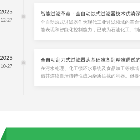
焊渣杂物，防止通水瞬间击伤滤袋。放置滤袋前
2025
袋环口与过滤器内壁或网篮领口精确对齐，扣紧
智能过滤革命：全自动烛式过滤器技术优势
12-27
顺置入槽底，严禁扭曲，闭合上盖时应对角交替拧
全自动烛式过滤器作为现代工业过滤领域的革命
能表现和智能化控制能力，已成为石油化工、制
分离的首要选择设备。这种集良好技术于一体的
度、成本控制等方面展现出显著优势。一、高效
式过滤器采用立式多烛杆阵列设计，通过复式梅
2025
面积密度。单台设备可配置数十至数百根滤芯，过滤
全自动刮刀式过滤器从基础准备到精准调试
10-27
㎡，单位时间处理量比传统板框压滤机提升40
在污水处理、化工循环水系统及食品加工等领域
滤机制，在滤布表面形成均匀的...
借其连续自清洁特性成为杂质拦截的利器。但要
行，必须严格遵循科学的安装流程，从场地准备
至关重要。一、安装前的基础准备1.场地选址：
础，预留足够操作空间，远离振动源和腐蚀性气
用法兰连接，预留1.5倍管径的直管段以确保水流
型号参数，检查主轴密封圈、刮刀刀片是否完好
传动无卡阻。3.管道预处理...