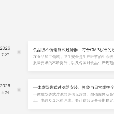
2026
食品级不锈钢袋式过滤器：符合GMP标准的
7-27
在食品加工领域，卫生安全是生产环节的生命线
质量要求的不断提升，以及各国对食品生产规范
为保障食品安全的核心工艺之一，其设备必须符
标准，确保从原料处理到成品包装的全流程无污
式过滤器凭借其材料合规性、高效过滤能力与便
2026
行业固液分离的选择技术，为液体食品的品质与
一体成型袋式过滤器安装、换袋与日常维护全
5-24
卫生级设计：材料与结构的合规基石食品级不锈
一体成型袋式过滤器凭借无焊缝、耐强腐蚀及高
源于其材料与结构的严苛设计：1...
工、电镀及废水处理线。要让这台设备长期稳定
能只靠“坏了修”，必须严格执行标准化的安装
安装：打好零问题基础安装前需确认进出口方向