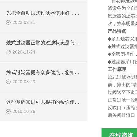
自动排渣烛
滤设备为全自
先把全自动烛式过滤器使用好，必须先要了解它的特点
该滤器的滤芯
2022-02-21
吹，效率明显高
产品特点
◆
多孔烛芯采
烛式过滤器正常的过滤状态是怎样的？
◆
烛式过滤器
2020-11-24
◆
全密闭操作
◆
过滤器采用
工作原理
烛式过滤器拥有众多优点，您知道几点
烛式过滤器过
2020-08-23
前，排出的“
过阀送至下道
正常过滤一段
这些基础知识可以很好的帮你使用全自动烛式过滤器
反吹口（压缩
2019-10-26
后关闭排渣口
在线咨询