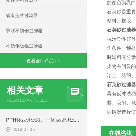
水性涂料过滤器
的颜色为乳白
石英砂是重要
管道蓝式过滤器
塑料、橡胶、
石英砂过滤器
双联不锈钢过滤器
抗污染性好等
不锈钢板框过滤器
作条件、预处
时滤料充分散
查看全部产品 >>
染物有明显的
冶金、纺织、
石英砂过滤器
相关文章
具有反冲洗功
RELATED ARTICLES
凝、吸附、截
际情况选择使
PPH袋式过滤器、一体成型过滤器滤芯更换基本要求
2019-07-15
在线咨询