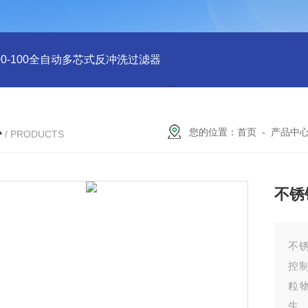
-400-100全自动多芯式反冲洗过滤器
DN600电动刷式自清洗过滤
心
您的位置：
首页
-
产品中
/ PRODUCTS
不锈
不
控
粒
生