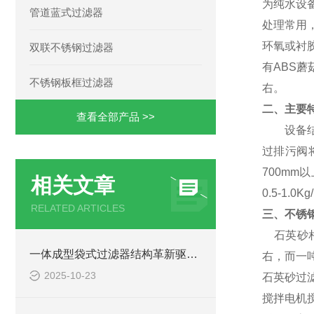
为
纯水设
管道蓝式过滤器
处理常用
环氧或衬
双联不锈钢过滤器
有
ABS
蘑
不锈钢板框过滤器
右。
二、主要
查看全部产品 >>
设备结构
过排污阀
700mm
相关文章
0.5-1.
RELATED ARTICLES
三、不锈
石英砂相
一体成型袋式过滤器结构革新驱动的高效过滤新范式
右，而一
2025-10-23
石英砂过
搅拌电机