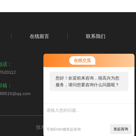
在线留言
联系我们
在线交流
电话：
7520112
您好！欢迎前来咨询，很高兴为您
扫码加微信
服务，请问您要咨询什么问题呢？
邮箱：
988516@qq.com
您好，看您停留很久了，是否找到
了需求产品，您可以直接在线与我
联系！
技术支持：
环保在线
管理登录
sitemap.xml
发起咨询
可按Enter键发起咨询