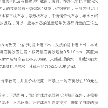
金属离子以及有机物进行截留，吸附。在净化水处理和污水
常见的过滤器有不锈钢
304
材质，碳钢材质，一般内部采用
布水有平板布水，穹形板布水，不锈钢管式布水，布水水帽
的反洗，所以一般布水器的通量通常为运行流量的三倍左
方向改变，运行时是上进下出，反洗的是下进上出，再通
英砂应注意：截污层石英砂规格0.5-1.0mm，高度为
2-3mm装填高在150-200mm。未经处理的水，其截污能力
经过混凝处理的水，其截污能力为2.5-3.0Kg/m3。
出率较高，并且价格低廉，市场上一吨石英砂在
500
元左
反洗，正洗即可，而纤维球过滤器除反洗和正洗外，还需要
易结块，不易反洗。纤维球再生需要搅拌，增加了电能的损