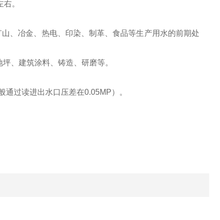
左右。
山、冶金、热电、印染、制革、食品等生产用水的前期处
地坪、建筑涂料、铸造、研磨等。
般通过读进出水口压差在
0.05MP
）。