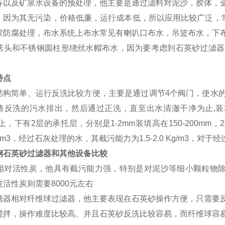
备
以及矿泉
水设备
的预处理，他主要是通过滤料对泥沙，胶体，
，因为其无污染，价格低廉，运行成本低，所以应用比较广泛，
胶防腐处理，布水系统上布水常见有喇叭口布水，吊篮布水，下
菇头和不锈钢圆柱形绕丝水帽布水，因为要考虑到石英砂过滤器
特点
简单、运行反洗比较方便，主要是通过调节4个阀门，使水的
将反洗的污水排出，然后通过正洗，直至出水清澈干净为止,装填石
以上，下有2层的承托层，分别是1-2mm装填高在150-200mm，
0Kg/m3，经过石灰处理的水，其截污能力为1.5-2.0 Kg/m3，对于
钢石英砂过
滤器
和其他设备比较
对活性炭，他具有截污能力强，特别是对泥沙等细小颗粒物除
吨活性炭则需要
8000
元左右
滤器相对纤维球过滤器，他主要表现在石英砂操作方便，只需要
搅拌，操作难度比较高。并且石英砂反洗比较容易，而纤维球容