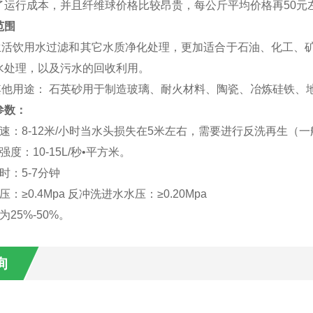
了运行成本，并且纤维球价格比较昂贵，每公斤平均价格再
50
元
范围
活饮用水过滤和其它水质净化处理，更加适合于石油、化工、矿
水处理，以及污水的回收利用。
他用途： 石英砂用于制造玻璃、耐火材料、陶瓷、冶炼硅铁、
参数：
速：
8
-12
米
/
小时当水头损失在
5
米
左右，需要进行反洗再生（一
强度：
10
-15L
/
秒•平方米。
时：
5-7
分钟
压：≥
0.4Mpa
反冲洗进水水压：≥
0.20Mpa
为
25%-50%
。
询