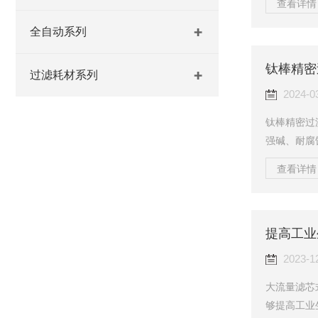
查看详情 
理刷式自清
和清洗过程
全自动系列
而清洁的水
钛棒精密
渐增多，影
过滤耗材系列
刷开始旋转
2024-0
钛棒精密过
强碱、耐腐
钛金属粉末
查看详情 
用于食品、
用于大输液
型美观按G
提高工业
洗方便。钛
尘及油污。
2023-1
大流量滤芯
够提高工业