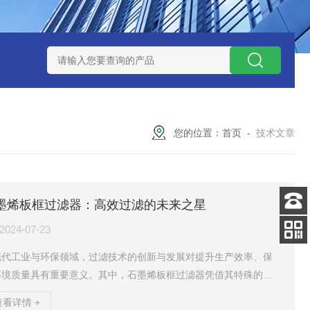
器
325循环水自清洗刷式过滤器
5芯10英寸烧结金属钛棒过滤
您的位置：
首页
-
技术文章
墨烯板框过滤器：高效过滤的未来之星
客服
2024-07-23
电话
扫码
现代工业与环保领域，过滤技术的创新与发展对提升生产效率、保
加微信
环境质量具有重要意义。其中，石墨烯板框过滤器凭借其特殊的材
优势与良好的性能表现，正逐步成为高效过滤技术的良好者。本文
查看详情 +