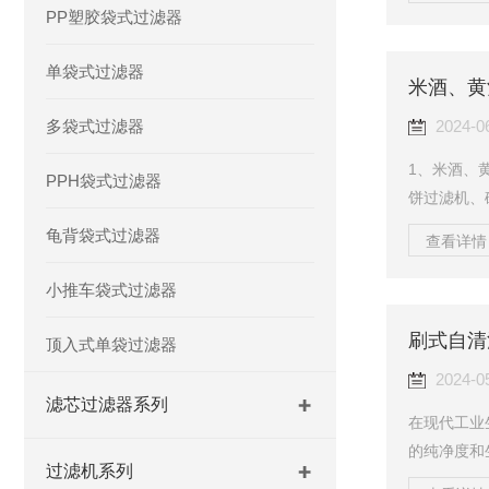
一高效工具
PP塑胶袋式过滤器
正确安装并
刮刀装置及
单袋式过滤器
米酒、黄
确，无泄漏
统，根据实
多袋式过滤器
2024-0
间、...
1、米酒、
PPH袋式过滤器
饼过滤机、
不稳定、操
龟背袋式过滤器
查看详情 
品过滤机该
需求，面对
小推车袋式过滤器
眉睫。一个
刷式自清
可有效的解
顶入式单袋过滤器
准确推出的
2024-0
滤芯过滤器系列
在现代工业
的纯净度和
过滤机系列
高效、智能