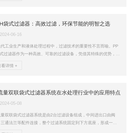
深入探讨石墨烯板框过滤器的作用，揭示其在多个领域中的广泛应
前景。1.石墨烯板框过滤器的特殊魅力石墨烯，作为碳的同素异形
，以其原子级别的厚度、较好的机械强度、优异的化学稳定性和高
PH袋式过滤器：高效过滤，环保节能的明智之选
米孔密度而著称。当这种材料被应用于板框过滤器中时，便赋予了
器较好的过滤效率和稳定性。设备利用石墨烯薄膜作为过滤介...
2024-06-16
现代工业生产和液体处理过程中，过滤技术的重要性不言而喻。PP
袋式过滤器作为一种高效、可靠的过滤设备，凭借其特殊的优势，正
渐成为众多行业的首要选择。本文将对该过滤器的使用优势进行详
查看详情 +
介绍。一、高效过滤性能PPH袋式过滤器采用高质量的PPH（聚丙
）材料制成，具有出色的耐腐蚀性和耐高温性能。其特殊的袋式设
，使得过滤介质能够更充分地与液体接触，从而大大提高过滤效
流量双联袋式过滤器系统在水处理行业中的应用特点
。无论是悬浮物、颗粒物还是其他杂质，它都能有效拦截，确保液
纯净度和质量。二、操作简便，维护方便该过滤器结构简...
2024-05-08
流量双联袋式过滤器系统是由2台过滤设备组成，中间进出口由阀
、三通法兰等配件连接，整个过滤系统固定到下方底座，形成一体
装。设备材质可选择304、316L材质可耐酸碱、耐腐蚀。设备特