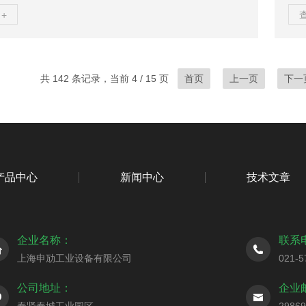
并解释其如何成为提高工业生产效率的重要因素。首先，
液
+
式过滤器的应用能够有效地提高工业生产效率。在许多工
滤
液体或气体中可能存在着杂质、颗粒物或其他污染物质，
密
过滤处理，这些污染物质会对设备和产品质量造成严重影
任何
器通过其设计特殊的滤芯结构和大流量的处理能力，能够
材质
共 142 条记录，当前 4 / 15 页
首页
上一页
下一
这些杂质和污染物质，确保生产过程的顺畅进行。相比传...
用多
产品中心
新闻中心
技术文章
企业名称：
联系
上海申劢工业设备有限公司
021-5
公司地址：
企业