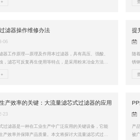
+
洗过滤器通过内置的旋转刷和排污阀，实现了自动化过滤
点
。当水流经过过滤器时，杂质和颗粒物被拦截在滤网上，
通过
则通过滤网流出。随着过滤时间的增加，滤网上的杂质逐
足
过滤器操作维修办法
提
响过滤效果。此时，控制系统会自动启动清洗程序，旋转
田
，将滤网上的杂质清除，并通过排污阀排出。整个清洗过...
观
3-06
滤器工作原理—原理及作用本过滤器，具有高压、强酸、
随
蚀，滤芯可反复再生使用等特点，是采用粉末冶金方法将
锈
未通过高温烧结的方法加工制成的空心滤管，它广泛地应
着
+
饮料、医药、化工等行业的液固分离，在制药行业尤其适
理
和针剂生产线中的脱碳过滤。此系列产品具有结构紧凑造
对
MP标准生产，管件连接采用国际标准快装式连接，拆装清
网
生产效率的关键：大流量滤芯式过滤器的应用
棒精密过滤器工作原理—使用注意事项1.避免划伤碰撞，灰
的
在使用中其工作压力不应超过额定工作压力。2....
损性
2-23
式过滤器是一种在工业生产中广泛应用的关键设备，它能
产
生产效率并保障产品质量。本文将探讨大流量滤芯式过滤
被