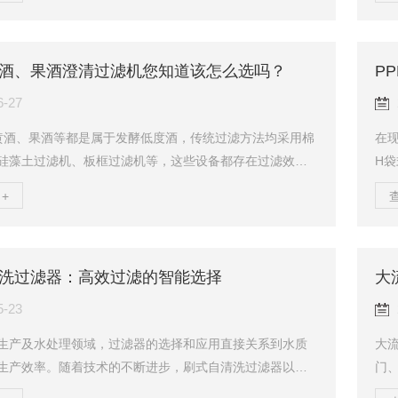
。一、设备准备与检查在使用设备前，首先需确认设备已
将
接通电源。检查各部件是否紧固无松动，特别是过滤网、
用
控制系统等关键部件。同时，确保进水口与出水口连接正
体
酒、果酒澄清过滤机您知道该怎么选吗？
P
现象。二、设置参数与启动通过控制面板或远程控制系
纳
际需求设置过滤器的运行参数，包括过滤周期、清洗时
过滤
6-27
黄酒、果酒等都是属于发酵低度酒，传统过滤方法均采用棉
在
硅藻土过滤机、板框过滤机等，这些设备都存在过滤效果
H
作繁琐、产量提不高等情况。今天我们来说说这类酒水饮
逐
+
怎么选择。2、传统的陈旧过滤设备已不能满足酒厂的生产
细
消费市场对产品品质的要求提高，设备的更新换代也迫在
烯
有行业丰富经验的过滤设备商和一款稳定高效的过滤设备
计
洗过滤器：高效过滤的智能选择
大
决客户的难点、痛点。3、在传统设备更新换代今天，我司
率
中空纤维错流膜过滤机设备在米酒、果酒、黄酒、...
体的
5-23
生产及水处理领域，过滤器的选择和应用直接关系到水质
大
生产效率。随着技术的不断进步，刷式自清洗过滤器以其
门
和便捷的特点，逐渐成为市场上的热门选择。一、工作原
式撬