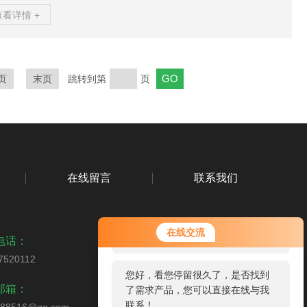
、蚀刻液、草酸、碱液、盐水、海水、氯化铵溶液、氨氮废水等过
查看详情 +
环境。设备特点：1-设备采用一体成型，无焊接、焊缝、死角2-设备
闭式过滤，密封件均采用氟橡胶、包四氟3-设备与物料接触部分无
金属件接触。4-设备耐压可达10Bar5-设备耐温可达80℃，PVDF
过滤器可达120℃6-设备多个规格可选，可用于各种工况7-设备采
页
末页
跳转到第
页
规范设计，根据工况可选择滤...
在线留言
联系我们
您好！欢迎前来咨询，很高兴为您
在线交流
服务，请问您要咨询什么问题呢？
电话：
7520112
您好，看您停留很久了，是否找到
扫码加微信
邮箱：
了需求产品，您可以直接在线与我
联系！