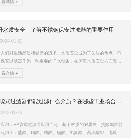
查看详情 +
：1、双联袋式过滤器适用于大流量水过滤。2、不停机连续过滤，
阀门切换可不停机更换滤袋。3、设备内置1-24袋装过滤元件，满
大小流量的不同使用场合。4、设备整体式撬装成型，可在大型油
升水质安全！了解不锈钢保安过滤器的重要作用
、排涝车移动式工作。5、设备表面处理采用金属抛丸处理，整体美
整洁。设备参考外形图：
2024-01-22
着人们对生活品质和健康的追求，水质安全成为了关注的焦点。不
钢保安过滤器作为一种重要的净水设备，在保障水质安全方面发挥
不能或缺的作用。本文将深入探讨它的重要性和应用。一、工作原
查看详情 +
不锈钢保安过滤器主要利用物理拦截的原理，通过多层的滤网结构
水进行过滤，去除其中的悬浮物、杂质和微生物等。当水流经过滤
时，大于网孔的杂质和悬浮物将被拦截，从而达到净化水质的目
PP袋式过滤器都能过滤什么介质？在哪些工业场合使用？
。二、优势1.耐腐蚀、耐磨损：不锈钢材料具有良好的耐腐蚀和耐磨
能，能够保证过滤器的长期稳定运行，延长使用寿命。2.过...
2023-11-23
品应用：PP袋式过滤器应用广泛，基于材质的耐腐蚀、抗酸碱性能
广泛用于：盐酸、硝酸、磷酸、磺酸、氢氟酸、高猛酸钾、电镀