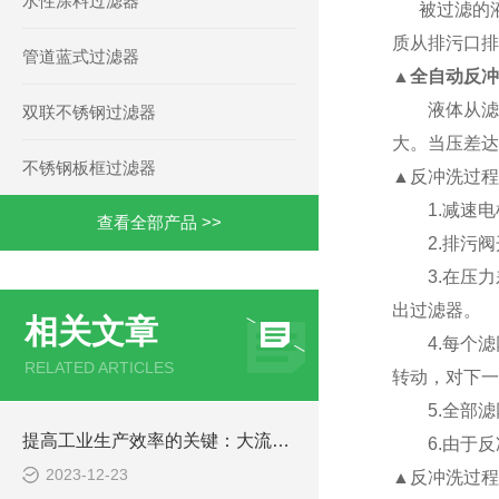
水性涂料过滤器
被过滤的液
质从排污口排
管道蓝式过滤器
▲
全自动反冲
液体从滤网
双联不锈钢过滤器
大。当压差达
不锈钢板框过滤器
▲反冲洗过程
1.减速电
查看全部产品 >>
2.排污阀开
3.在压力
出过滤器。
相关文章
4.每个滤
RELATED ARTICLES
转动，对下一
5.全部滤
提高工业生产效率的关键：大流量滤芯式过滤器的应用
6.由于反
2023-12-23
▲反冲洗过程